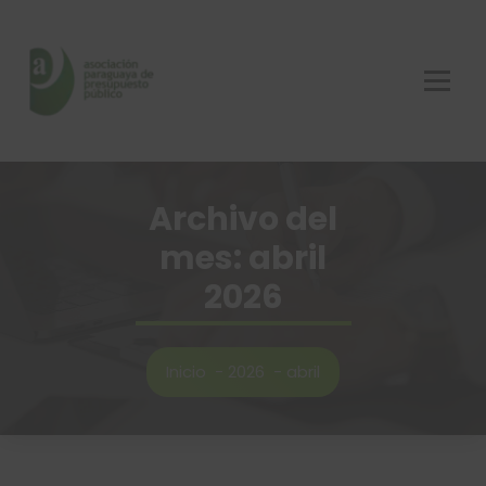
Saltar
al
contenido
Archivo del
mes: abril
2026
Inicio
-
2026
-
abril